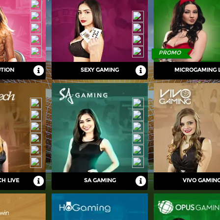
2Rb
10Jt
Sicbo
10Rb
30Jt
Dragon Tiger
10
10Rb
10Jt
Roulette
10Rb
30Jt
Blackjack
25
10Rb
20Jt
Sicbo
1
1Rb
10Jt
MASUK
DAFTAR
MASUK
DAFTAR
M
PROMO
BALI
KEMBALI
KEMBALI
TION
SEXY GAMING
MICROGAMING L
TION
SEXY GAMING
MICROGAMING L
Min
Max
Meja
Min
Max
Meja
M
2Rb
20Jt
Baccarat
1Rb
30Jt
Baccarat
5
2Rb
2Jt
Dragon Tiger
1Rb
30Jt
Roulette
1
1Rb
20Jt
Roulette
1Rb
30Jt
Blackjack
25
10Rb
20Jt
Sicbo
1Rb
30Jt
Special Games
1
10Rb
1Jt
1Rb
10Jt
MASUK
DAFTAR
MASUK
DAFTAR
M
BALI
KEMBALI
KEMBALI
H LIVE
SA GAMING
VIVO GAMIN
H LIVE
SA GAMING
VIVO GAMIN
Min
Max
Meja
Min
Max
Meja
M
10Rb
5Jt
Roulette
1Rb
5Jt
Baccarat
1
1Rb
25Jt
Baccarat
10Rb
7,5Jt
Roulette
1