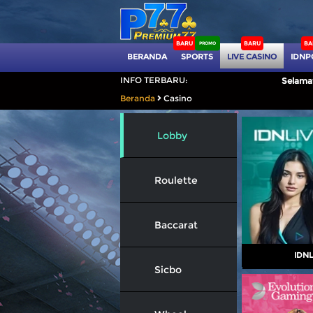
BARU
BARU
BA
PROMO
BERANDA
SPORTS
LIVE CASINO
IDNP
INFO TERBARU:
Selamat datan
Beranda
Casino
Meja
Lobby
Baccarat
Dragon Tiger
Roulette
Sicbo
Roulette
Special Games
DAFTAR
Baccarat
KEM
IDNL
IDNL
Sicbo
Meja
Roulette
Baccarat