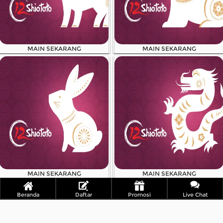
MAIN SEKARANG
MAIN SEKARANG
MAIN SEKARANG
MAIN SEKARANG
Beranda
Daftar
Promosi
Live Chat